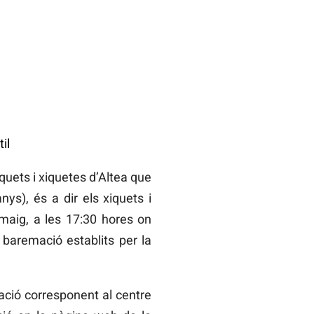
il
quets i xiquetes d’Altea que
nys), és a dir els xiquets i
 maig, a les 17:30 hores on
e baremació establits per la
tació corresponent al centre