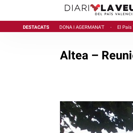
DESTACATS
DONA I AGERMANA'T
El País
·
Altea – Reuni