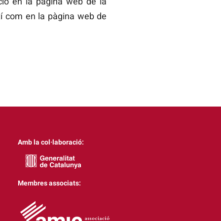
ció en la pàgina web de la
ixí com en la pàgina web de
Amb la col·laboració:
Membres associats: