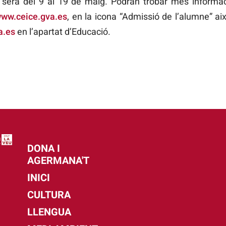
ó serà del 9 al 19 de maig. Podran trobar més informa
www.ceice.gva.es
, en la icona “Admissió de l’alumne” a
a.es
en l’apartat d’Educació.
DONA I
AGERMANA'T
INICI
CULTURA
LLENGUA