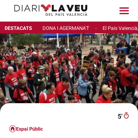
DESTACATS
DONA I AGERMANA'T
El País Valencià
·
5′
Espai Públic