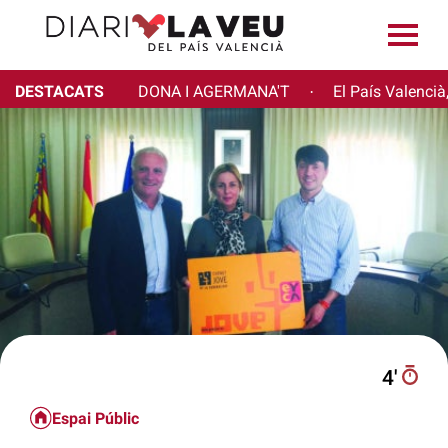
DESTACATS
DONA I AGERMANA'T
El País Valencià
·
4′
Espai Públic