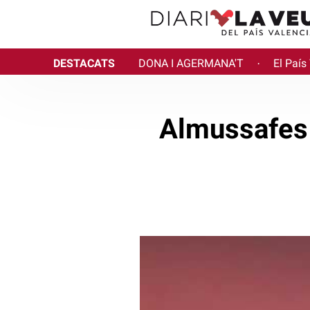
DESTACATS
DONA I AGERMANA'T
El País
·
Almussafes 