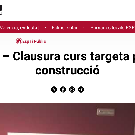
 Valencià, endeutat
Eclipsi solar
Primàries locals PS
·
·
Espai Públic
– Clausura curs targeta 
construcció