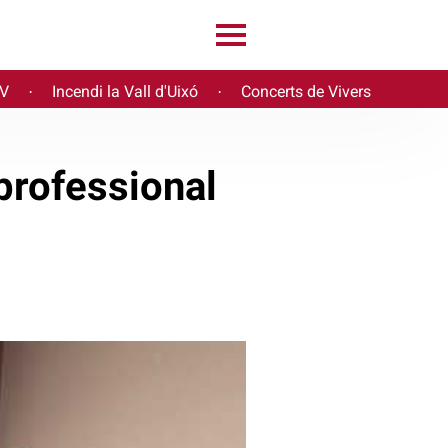
PV
Incendi la Vall d'Uixó
Concerts de Vivers
·
·
professional