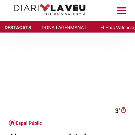
DESTACATS
DONA I AGERMANA'T
El País Valencià
·
3′
Espai Públic