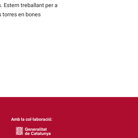
s. Estem treballant per a
s torres en bones
Amb la col·laboració: