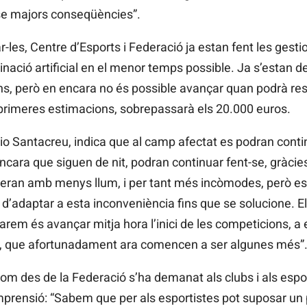
se majors conseqüències”.
r-les, Centre d’Esports i Federació ja estan fent les gestio
uminació artificial en el menor temps possible. Ja s’estan
ns, però en encara no és possible avançar quan podrà resta
 primeres estimacions, sobrepassarà els 20.000 euros.
rio Santacreu, indica que al camp afectat es podran cont
ncara que siguen de nit, podran continuar fent-se, gràcie
 seran amb menys llum, i per tant més incòmodes, però es
 d’adaptar a esta inconveniència fins que se solucione. El
farem és avançar mitja hora l’inici de les competicions, a 
um, que afortunadament ara comencen a ser algunes més”
om des de la Federació s’ha demanat als clubs i als espor
mprensió: “Sabem que per als esportistes pot suposar u