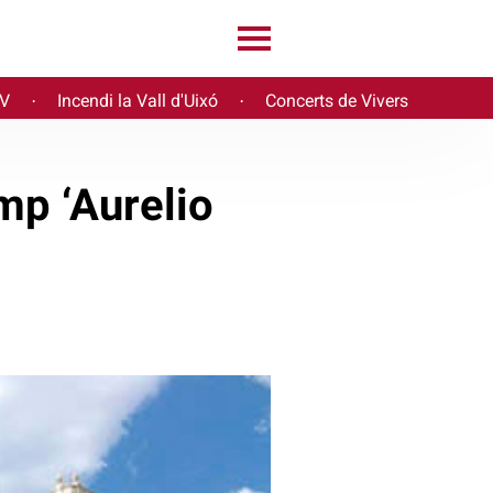
PV
Incendi la Vall d'Uixó
Concerts de Vivers
·
·
mp ‘Aurelio