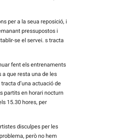
ns per a la seua reposició, i
 demanant pressupostos i
blir-se el servei. s tracta
inuar fent els entrenaments
s a que resta una de les
 tracta d’una actuació de
s partits en horari nocturn
els 15.30 hores, per
.
tistes disculpes per les
n problema, però no hem