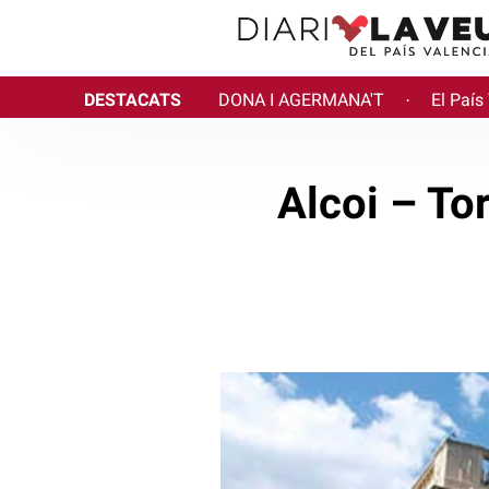
DESTACATS
DONA I AGERMANA'T
El País
·
Alcoi – To