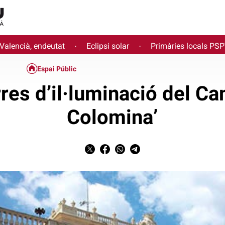
 Valencià, endeutat
Eclipsi solar
Primàries locals PS
·
·
Espai Públic
rres d’il·luminació del Ca
Colomina’