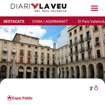
DESTACATS
DONA I AGERMANA'T
El País Valencià
·
3′
Espai Públic