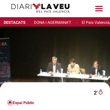
DESTACATS
DONA I AGERMANA'T
El País Valencià
·
2′
Espai Públic