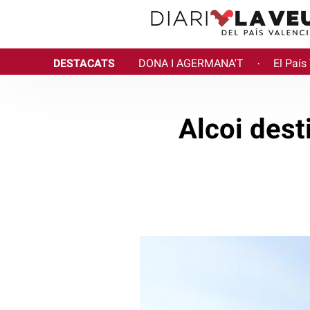
DESTACATS
DONA I AGERMANA'T
El País
·
Alcoi dest