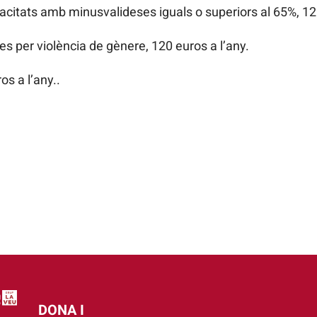
acitats amb minusvalideses iguals o superiors al 65%, 120
es per violència de gènere, 120 euros a l’any.
s a l’any..
DONA I