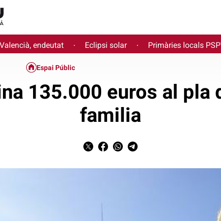
 Valencià, endeutat
Eclipsi solar
Primàries locals PS
·
·
Espai Públic
ina 135.000 euros al pla d
familia