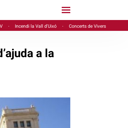
PV
Incendi la Vall d'Uixó
Concerts de Vivers
·
·
’ajuda a la