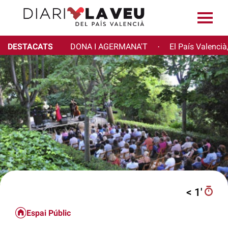
DESTACATS
DONA I AGERMANA'T
El País Valencià
·
< 1′
Espai Públic