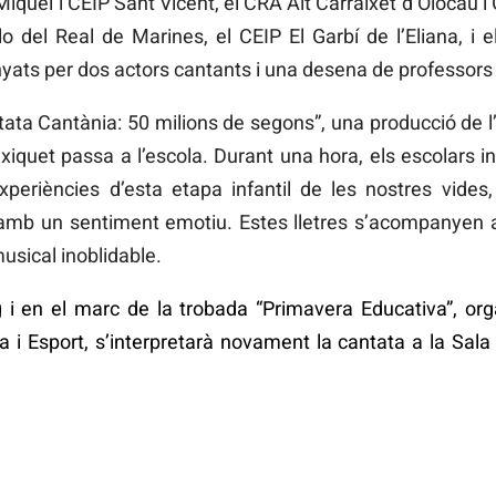
Miquel i CEIP Sant Vicent, el CRA Alt Carraixet d’Olocau i
lo del Real de Marines, el CEIP El Garbí de l’Eliana, i
yats per dos actors cantants i una desena de professors d
tata Cantània: 50 milions de segons”, una producció de l
iquet passa a l’escola. Durant una hora, els escolars 
periències d’esta etapa infantil de les nostres vides
amb un sentiment emotiu. Estes lletres s’acompanyen 
musical inoblidable.
i en el marc de la trobada “Primavera Educativa”, orga
ra i Esport, s’interpretarà novament la cantata a la Sal