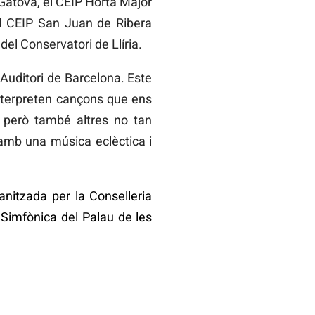
 Gátova, el CEIP Horta Major
 el CEIP San Juan de Ribera
el Conservatori de Llíria.
’Auditori de Barcelona. Este
interpreten cançons que ens
, però també altres no tan
amb una música eclèctica i
nitzada per la Conselleria
a Simfònica del Palau de les