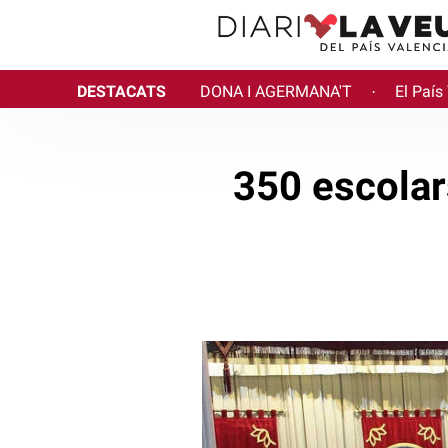
DESTACATS
DONA I AGERMANA'T
El País
·
350 escolar