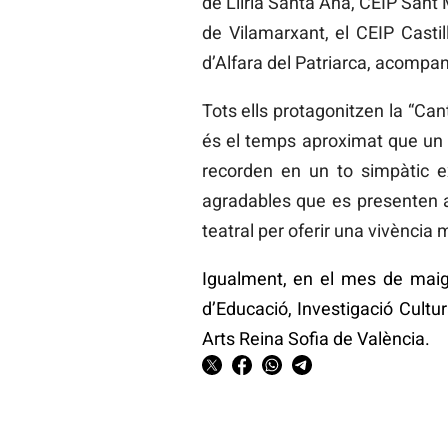
de Llíria Santa Ana, CEIP Sant 
de Vilamarxant, el CEIP Castil
d’Alfara del Patriarca, acompan
Tots ells protagonitzen la “Can
és el temps aproximat que un x
recorden en un to simpàtic ex
agradables que es presenten 
teatral per oferir una vivència 
Igualment, en el mes de maig 
d’Educació, Investigació Cultu
Arts Reina Sofia de València.