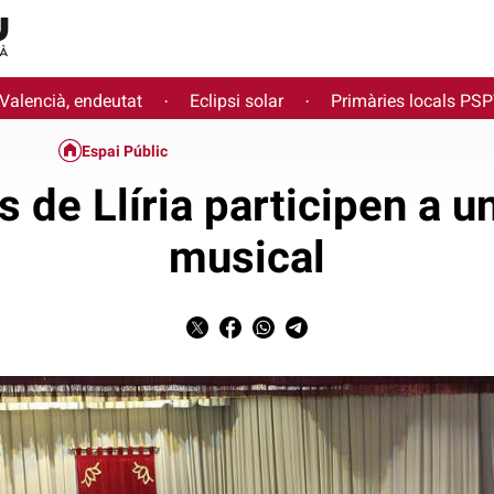
 Valencià, endeutat
Eclipsi solar
Primàries locals PS
·
·
Espai Públic
s de Llíria participen a u
musical