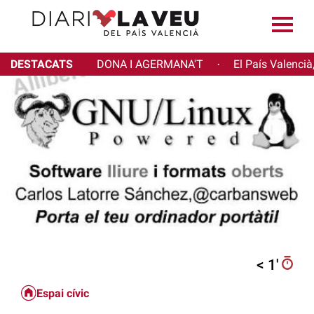
DESTACATS
DONA I AGERMANA'T
El País Valencià
·
< 1′
Espai cívic