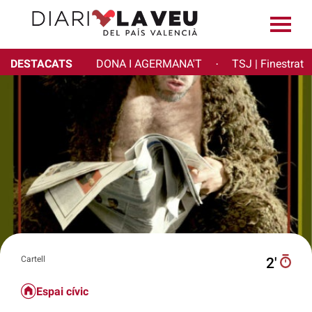
DESTACATS
DONA I AGERMANA'T
TSJ | Finestrat
·
Cartell
2′
Espai cívic