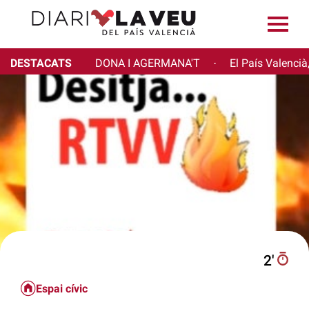
DESTACATS
DONA I AGERMANA'T
El País Valencià
·
2′
Espai cívic