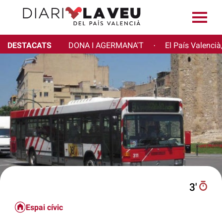
DESTACATS
DONA I AGERMANA'T
El País Valencià
·
3′
Espai cívic