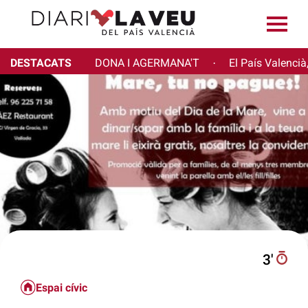
DESTACATS
DONA I AGERMANA'T
El País Valencià
·
3′
Espai cívic