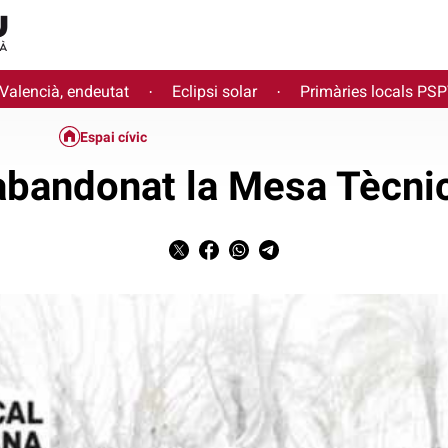
 Valencià, endeutat
Eclipsi solar
Primàries locals PS
·
·
Espai cívic
bandonat la Mesa Tècni