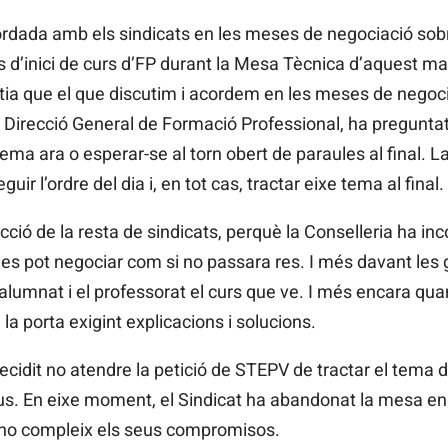
rdada amb els sindicats en les meses de negociació sobr
s d’inici de curs d’FP durant la Mesa Tècnica d’aquest m
ntia que el que discutim i acordem en les meses de negoc
 Direcció General de Formació Professional, ha preguntat a
ma ara o esperar-se al torn obert de paraules al final. La
ir l’ordre del dia i, en tot cas, tractar eixe tema al final.
ció de la resta de sindicats, perquè la Conselleria ha in
es pot negociar com si no passara res. I més davant les
alumnat i el professorat el curs que ve. I més encara q
a porta exigint explicacions i solucions.
cidit no atendre la petició de STEPV de tractar el tema d
tius. En eixe moment, el Sindicat ha abandonat la mesa e
 no compleix els seus compromisos.