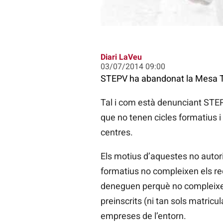
Diari LaVeu
03/07/2014 09:00
STEPV ha abandonat la Mesa T
Tal i com està denunciant STEPV
que no tenen cicles formatius i
centres.
Els motius d’aquestes no autori
formatius no compleixen els requ
deneguen perquè no compleixen 
preinscrits (ni tan sols matricul
empreses de l’entorn.