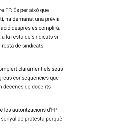
e FP. És per això que
atí, ha demanat una prèvia
iació després es complirà.
 la resta de sindicats si
 resta de sindicats,
complert clarament els seus
 greus conseqüències que
uan decenes de docents
e les autoritzacions d’FP
n senyal de protesta perquè