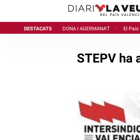
DESTACATS
DONA I AGERMANA'T
El País
·
STEPV ha a