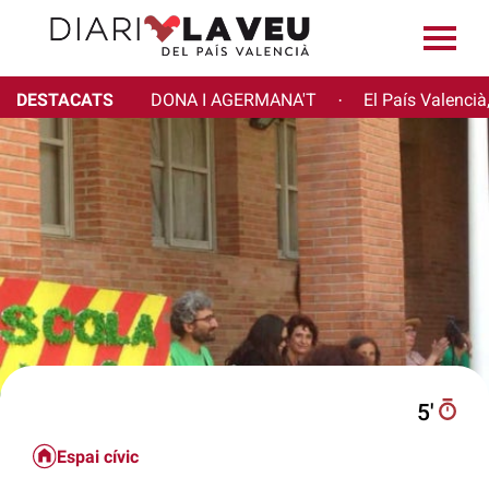
DESTACATS
DONA I AGERMANA'T
El País Valencià
·
5′
Espai cívic