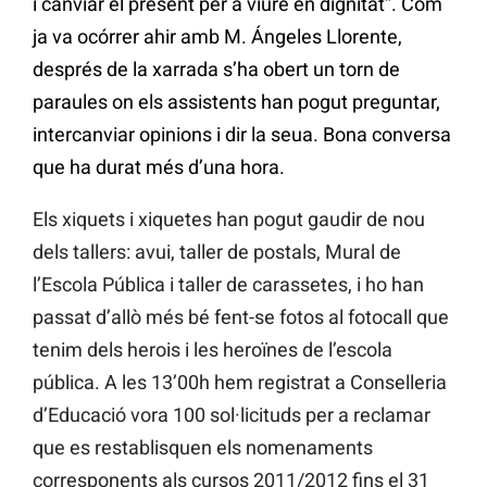
i canviar el present per a viure en dignitat”. Com
ja va ocórrer ahir amb M. Ángeles Llorente,
després de la xarrada s’ha obert un torn de
paraules on els assistents han pogut preguntar,
intercanviar opinions i dir la seua. Bona conversa
que ha durat més d’una hora.
Els xiquets i xiquetes han pogut gaudir de nou
dels tallers: avui, taller de postals, Mural de
l’Escola Pública i taller de carassetes, i ho han
passat d’allò més bé fent-se fotos al fotocall que
tenim dels herois i les heroïnes de l’escola
pública. A les 13’00h hem registrat a Conselleria
d’Educació vora 100 sol·licituds per a reclamar
que es restablisquen els nomenaments
corresponents als cursos 2011/2012 fins el 31