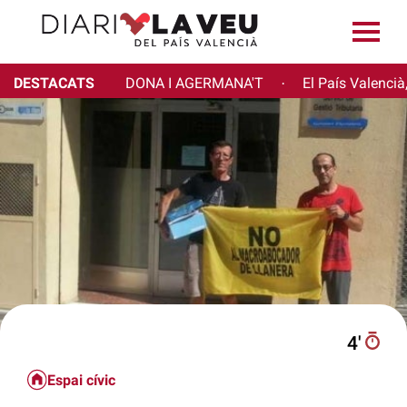
DESTACATS
DONA I AGERMANA'T
El País Valencià
·
4′
Espai cívic