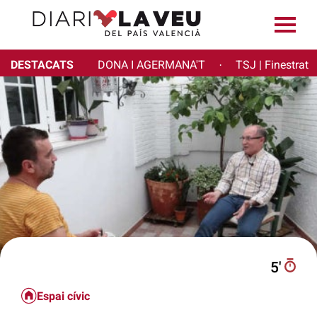
DESTACATS
DONA I AGERMANA'T
TSJ | Finestrat
·
5′
Espai cívic