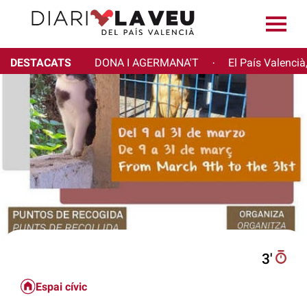
DESTACATS
DONA I AGERMANA'T
El País Valencià
·
3′
Espai cívic