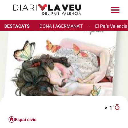
DESTACATS
DONA I AGERMANA'T
El País Valencià
·
< 1′
Espai cívic