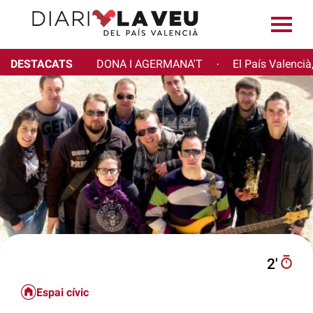
DESTACATS
DONA I AGERMANA'T
El País Valencià
·
2′
Espai cívic