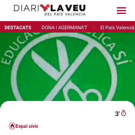
DESTACATS
DONA I AGERMANA'T
El País Valencià
·
3′
Espai cívic