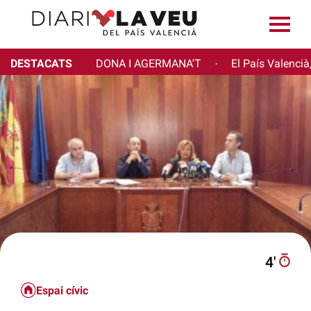
DESTACATS
DONA I AGERMANA'T
El País Valencià
·
4′
Espai cívic