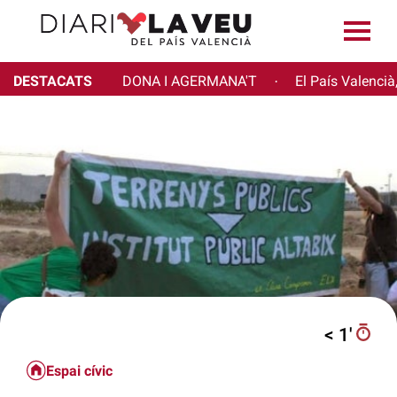
DESTACATS
DONA I AGERMANA'T
El País Valencià
·
< 1′
Espai cívic