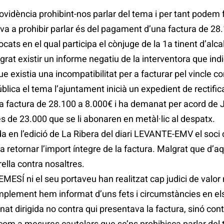
idència prohibint-nos parlar del tema i per tant podem f
va a prohibir parlar és del pagament d’una factura de 28
ats en el qual participa el cònjuge de la 1a tinent d’alca
rat existir un informe negatiu de la interventora que in
ue existia una incompatibilitat per a facturar pel vincle co
ública el tema l’ajuntament inicià un expedient de rectifica
 la factura de 28.100 a 8.000€ i ha demanat per acord de 
s de 23.000 que se li abonaren en metàl·lic al despatx.
a en l’edició de La Ribera del diari LEVANTE-EMV el soci 
a retornar l’import íntegre de la factura. Malgrat que d
ella contra nosaltres.
Í ni el seu portaveu han realitzat cap judici de valor n
mplement hem informat d’uns fets i circumstàncies en els
nat dirigida no contra qui presentava la factura, sinó cont
com a mesures cautelars que se’ns prohibisca parlar del 