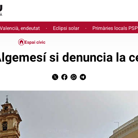
 Valencià, endeutat
Eclipsi solar
Primàries locals PS
·
·
Espai cívic
lgemesí si denuncia la c