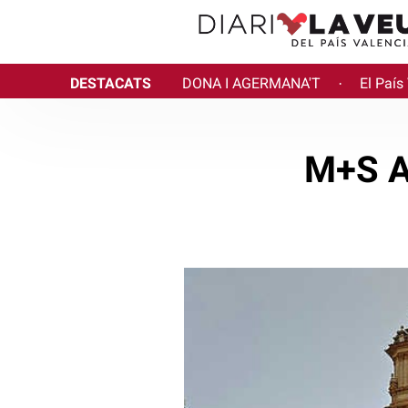
DESTACATS
DONA I AGERMANA'T
El País
·
M+S A