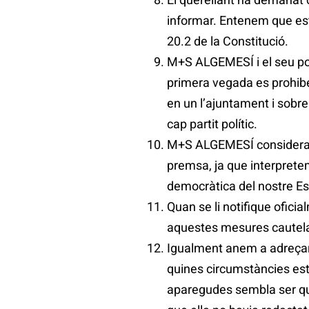
informar. Entenem que est
20.2 de la Constitució.
M+S ALGEMESÍ i el seu port
primera vegada es prohibei
en un l’ajuntament i sobre
cap partit polític.
M+S ALGEMESÍ considera ret
premsa, ja que interpretem
democràtica del nostre Est
Quan se li notifique ofici
aquestes mesures cautelars
Igualment anem a adreçar 
quines circumstàncies est
aparegudes sembla ser que 