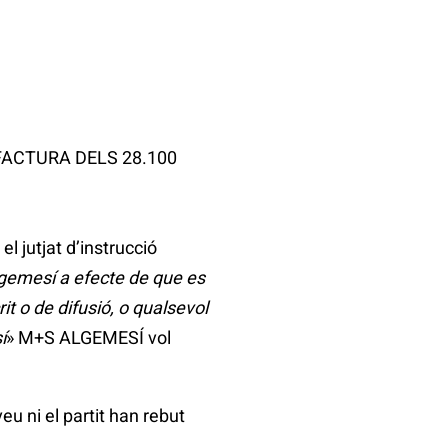
FACTURA DELS 28.100
l jutjat d’instrucció
lgemesí a efecte de que es
t o de difusió, o qualsevol
í
» M+S ALGEMESÍ vol
eu ni el partit han rebut