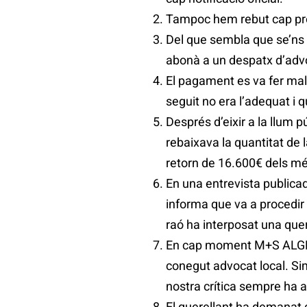
Tampoc hem rebut cap prov
Del que sembla que se’ns 
abonà a un despatx d’advoc
El pagament es va fer malg
seguit no era l’adequat i q
Després d’eixir a la llum p
rebaixava la quantitat de
retorn de 16.600€ dels mé
En una entrevista publicad
informa que va a procedir 
raó ha interposat una quer
En cap moment M+S ALGEMES
conegut advocat local. Si
nostra crítica sempre ha a
El querellant ha demanat 