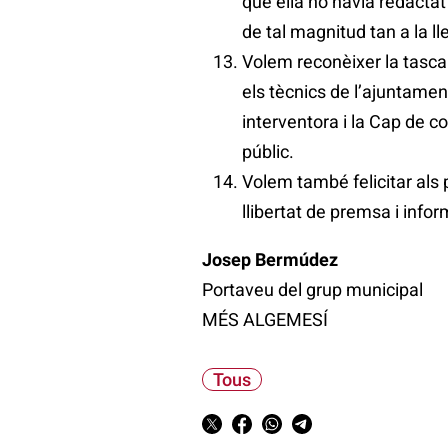
que ella no havia redacta
de tal magnitud tan a la ll
Volem reconèixer la tasca
els tècnics de l’ajuntament
interventora i la Cap de 
públic.
Volem també felicitar als
llibertat de premsa i infor
Josep Bermúdez
Portaveu del grup municipal
MÉS ALGEMESÍ
Tous