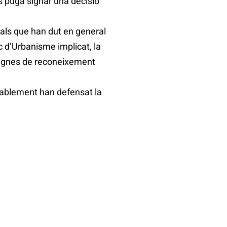
s puga signar una decisió
als que han dut en general
ic d’Urbanisme implicat, la
 dignes de reconeixement
iablement han defensat la