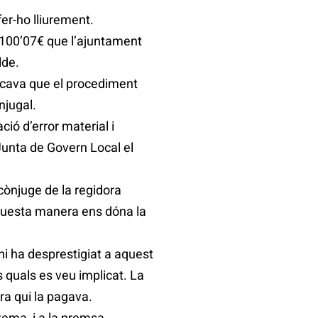
er-ho lliurement.
.100’07€ que l’ajuntament
lde.
dicava que el procediment
njugal.
ció d’error material i
Junta de Govern Local el
cònjuge de la regidora
’aquesta manera ens dóna la
i ha desprestigiat a aquest
 quals es veu implicat. La
ra qui la pagava.
tema, i a la premsa