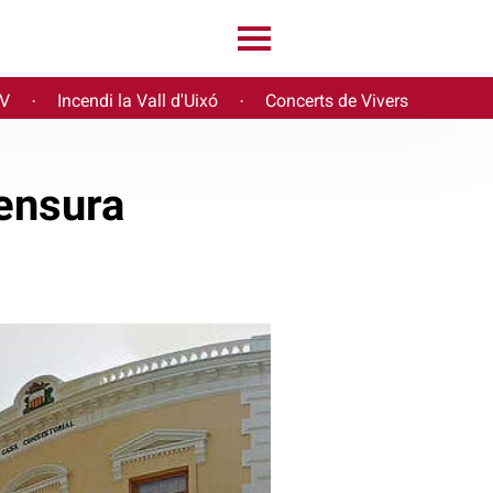
PV
Incendi la Vall d'Uixó
Concerts de Vivers
·
·
ensura