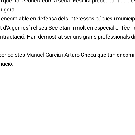
t i que no reconeix com a seua. Resulta preocupant que e
eugera.
 encomiable en defensa dels interessos públics i municip
 d’Algemesí i el seu Secretari, i molt en especial el Tècn
contractació. Han demostrat ser uns grans professionals
 periodistes Manuel García i Arturo Checa que tan encom
mació.