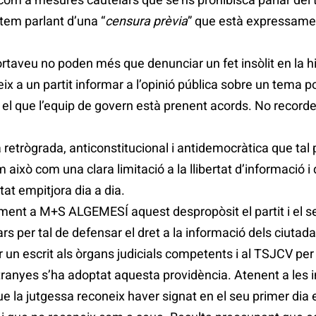
em parlant d’una “
censura prèvia
” que està expressament
aveu no poden més que denunciar un fet insòlit en la hist
x a un partit informar a l’opinió pública sobre un tema po
 el que l’equip de govern està prenent acords. No recorde
rògrada, anticonstitucional i antidemocràtica que tal pr
 això com una clara limitació a la llibertat d’informació i
at empitjora dia a dia.
alment a M+S ALGEMESÍ aquest despropòsit el partit i el 
 per tal de defensar el dret a la informació dels ciutad
un escrit als òrgans judicials competents i al TSJCV per 
ranyes s’ha adoptat aquesta providència. Atenent a les 
la jutgessa reconeix haver signat en el seu primer dia e