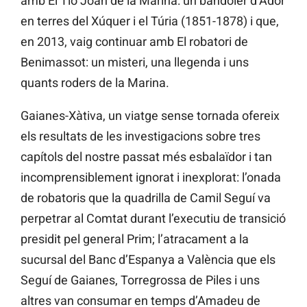
amb El Tio Joan de la Marina: un bandoler d’Ador
en terres del Xúquer i el Túria (1851-1878) i que,
en 2013, vaig continuar amb El robatori de
Benimassot: un misteri, una llegenda i uns
quants roders de la Marina.
Gaianes-Xàtiva, un viatge sense tornada ofereix
els resultats de les investigacions sobre tres
capítols del nostre passat més esbalaïdor i tan
incomprensiblement ignorat i inexplorat: l’onada
de robatoris que la quadrilla de Camil Seguí va
perpetrar al Comtat durant l’executiu de transició
presidit pel general Prim; l’atracament a la
sucursal del Banc d’Espanya a València que els
Seguí de Gaianes, Torregrossa de Piles i uns
altres van consumar en temps d’Amadeu de