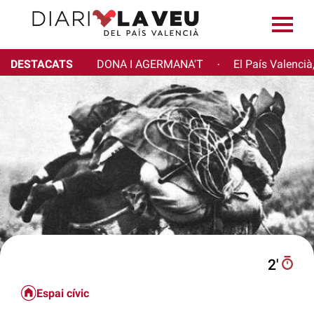
DESTACATS
DONA I AGERMANA'T
El País Valencià
·
2′
Espai cívic