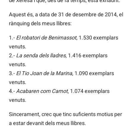
de Xeresa i que, des de fa temps, està exhaurit.
Aquest és, a data de 31 de desembre de 2014, el
rànquing dels meus llibres:
1.-
El robatori de Benimassot
, 1.530 exemplars
venuts.
2.-
La senda dels lladres
, 1.416 exemplars
venuts.
3.-
El Tio Joan de la Marina
, 1.090 exemplars
venuts.
4.-
Acabaren com Camot
, 1.074 exemplars
venuts.
Sincerament, crec que tinc suficients motius per
a estar devanit dels meus llibres.