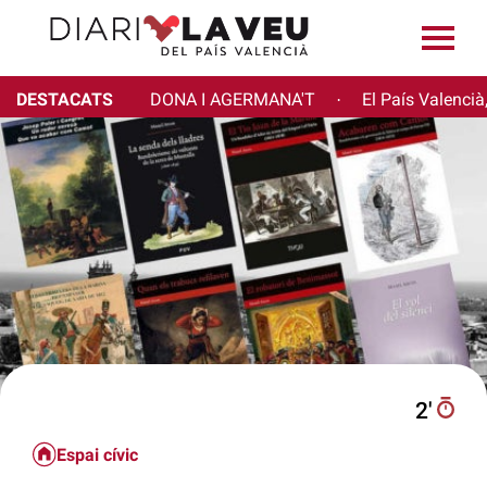
DESTACATS
DONA I AGERMANA'T
El País Valencià
·
2′
Espai cívic