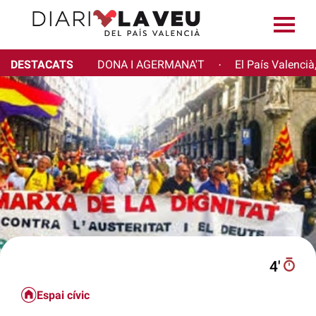
DESTACATS
DONA I AGERMANA'T
El País Valencià
·
4′
Espai cívic