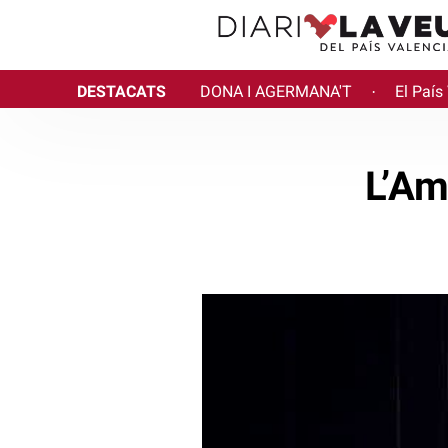
DESTACATS
DONA I AGERMANA'T
El País
·
L’Am