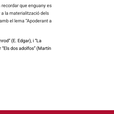
va recordar que enguany es
 a la materialització dels
” amb el lema “Apoderant a
mrod” (E. Edgar), i “La
r “Els dos adolfos” (Martín