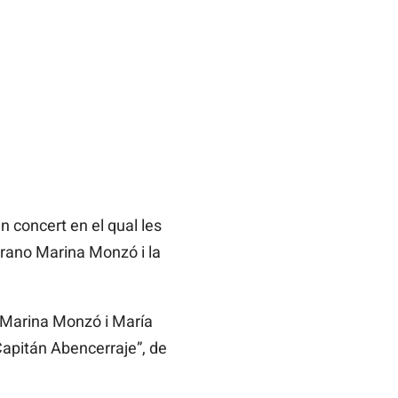
 concert en el qual les
prano Marina Monzó i la
, Marina Monzó i María
“Capitán Abencerraje”, de