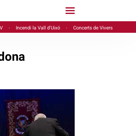
PV
Incendi la Vall d'Uixó
Concerts de Vivers
·
·
 dona