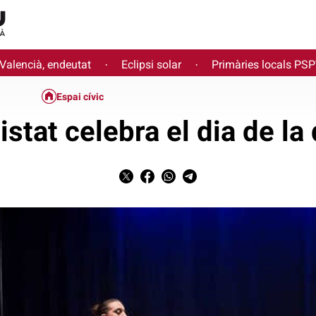
 Valencià, endeutat
Eclipsi solar
Primàries locals PS
·
·
Espai cívic
istat celebra el dia de la