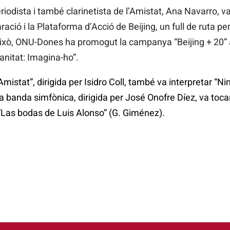
eriodista i també clarinetista de l’Amistat, Ana Navarro, 
ció i la Plataforma d’Acció de Beijing, un full de ruta per
r això, ONU-Dones ha promogut la campanya “Beijing + 20
nitat: Imagina-ho”.
Amistat”, dirigida per Isidro Coll, també va interpretar “Ni
 la banda simfònica, dirigida per José Onofre Díez, va toca
 “Las bodas de Luis Alonso” (G. Giménez).