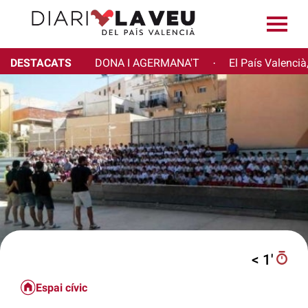
DESTACATS
DONA I AGERMANA'T
El País Valencià
·
< 1′
Espai cívic