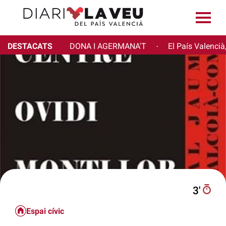
DESTACATS
DONA I AGERMANA'T
El País Valencià
·
3′
Espai cívic