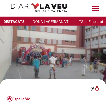
DESTACATS
DONA I AGERMANA'T
TSJ | Finestrat
·
2′
Espai cívic