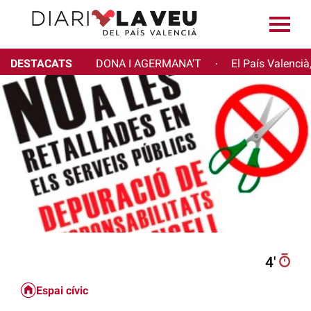
DESTACATS
DONA I AGERMANA'T
El País Valencià
·
4′
Espai cívic