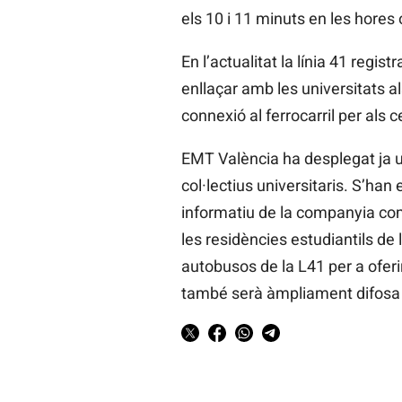
els 10 i 11 minuts en les hores
En l’actualitat la línia 41 regi
enllaçar amb les universitats a
connexió al ferrocarril per als 
EMT València ha desplegat ja un
col·lectius universitaris. S’han e
informatiu de la companyia come
les residències estudiantils de
autobusos de la L41 per a oferir
també serà àmpliament difosa e