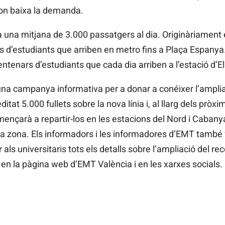
 on baixa la demanda.
stra una mitjana de 3.000 passatgers al dia. Originàriament
ls d’estudiants que arriben en metro fins a Plaça Espany
centenars d’estudiants que cada dia arriben a l’estació d’E
a campanya informativa per a donar a conéixer l’ampliaci
ditat 5.000 fullets sobre la nova línia i, al llarg dels pròxi
nçarà a repartir-los en les estacions del Nord i Cabanyal,
 la zona. Els informadors i les informadores d’EMT també 
 als universitaris tots els detalls sobre l’ampliació del re
n la pàgina web d’EMT València i en les xarxes socials.