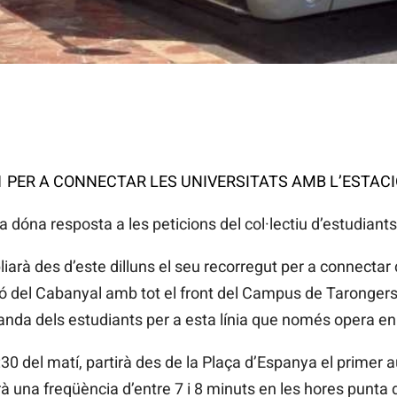
41 PER A CONNECTAR LES UNIVERSITATS AMB L’ESTAC
dóna resposta a les peticions del col·lectiu d’estudiants
iarà des d’este dilluns el seu recorregut per a connecta
ó del Cabanyal amb tot el front del Campus de Tarongers i
anda dels estudiants per a esta línia que només opera en 
 6:30 del matí, partirà des de la Plaça d’Espanya el primer
ndrà una freqüència d’entre 7 i 8 minuts en les hores punta 