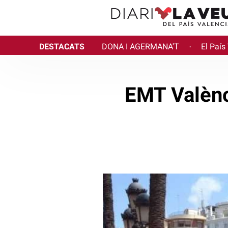
DESTACATS
DONA I AGERMANA'T
El País
·
EMT Valènc