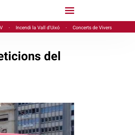
PV
Incendi la Vall d'Uixó
Concerts de Vivers
·
·
ticions del