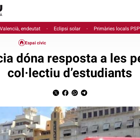
 Valencià, endeutat
Eclipsi solar
Primàries locals PS
·
·
Espai cívic
ia dóna resposta a les pe
col·lectiu d’estudiants