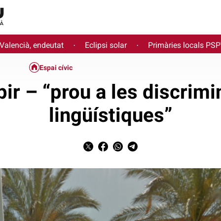
 Valencià, endeutat
Eclipsi solar
Primàries locals PS
·
·
Espai cívic
ir – “prou a les discrim
lingüístiques”