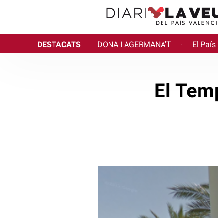
DESTACATS
DONA I AGERMANA'T
El País
·
El Temp