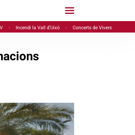
PV
Incendi la Vall d'Uixó
Concerts de Vivers
·
·
inacions