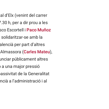
 d’Elx (venint del carrer
.30 h, per a dir prou a les
sco Escortell i
Paco Muñoz
 solidaritzar-se amb la
alencià per part d’altres
i Almassora (
Carles Mateu
),
nunciar públicament altres
p a una major pressió
passivitat de la Generalitat
cià a l’administració i al