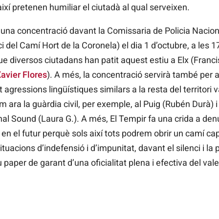
així pretenen humiliar el ciutadà al qual serveixen.
 una concentració davant la Comissaria de Policia Nacional
ici del Camí Hort de la Coronela) el dia 1 d’octubre, a les 17
ue diversos ciutadans han patit aquest estiu a Elx (Franci
Xavier Flores
). A més, la concentració servirà també per a
agressions lingüístiques similars a la resta del territori v
 ara la guàrdia civil, per exemple, al Puig (Rubén Durà) 
renal Sound (Laura G.). A més, El Tempir fa una crida a de
n el futur perquè sols així tots podrem obrir un camí ca
tuacions d’indefensió i d’impunitat, davant el silenci i la 
paper de garant d’una oficialitat plena i efectiva del valen