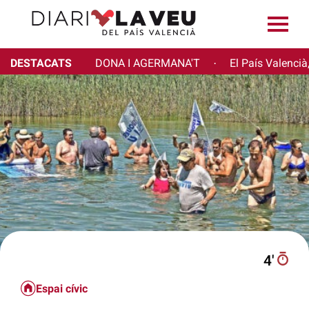
DESTACATS
DONA I AGERMANA'T
El País Valencià
·
4′
Espai cívic