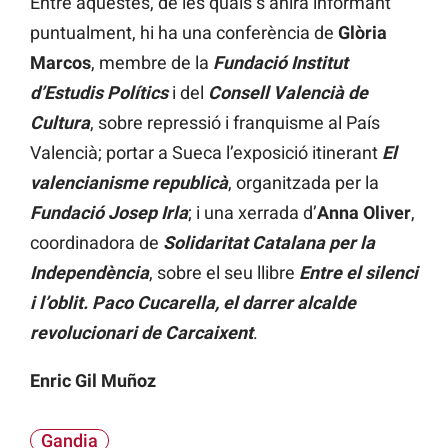
Entre aquestes, de les quals s’anirà informant
puntualment, hi ha una conferència de
Glòria
Marcos
, membre de la
Fundació
Institut
d’Estudis Polítics
i del
Consell Valencià de
Cultura
, sobre repressió i franquisme al País
Valencià; portar a Sueca l’exposició itinerant
El
valencianisme republicà
, organitzada per la
Fundació
Josep
Irla
; i una xerrada d’
Anna Oliver
,
coordinadora de
Solidaritat Catalana per la
Independència
, sobre el seu llibre
Entre el silenci
i l’oblit. Paco Cucarella, el darrer alcalde
revolucionari de Carcaixent
.
Enric Gil Muñoz
Gandia