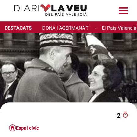
DESTACATS
DONA I AGERMANA'T
El País Valencià
·
2′
Espai cívic