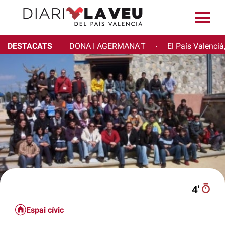
DESTACATS
DONA I AGERMANA'T
El País Valencià
·
4′
Espai cívic