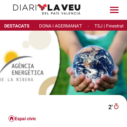
DESTACATS
DONA I AGERMANA'T
TSJ | Finestrat
·
2′
Espai cívic