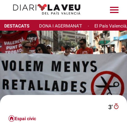
DESTACATS
DONA I AGERMANA'T
El País Valencià
·
3′
Espai cívic