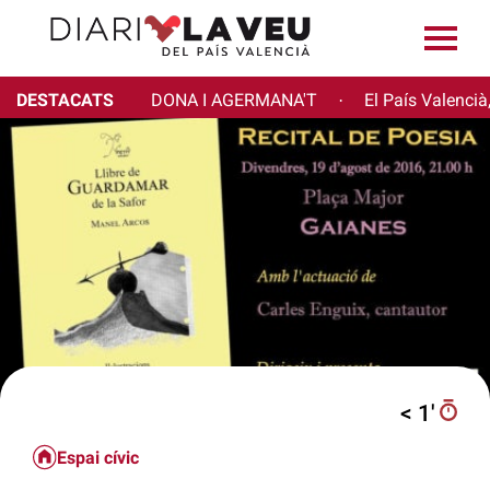
DESTACATS
DONA I AGERMANA'T
El País Valencià
·
< 1′
Espai cívic