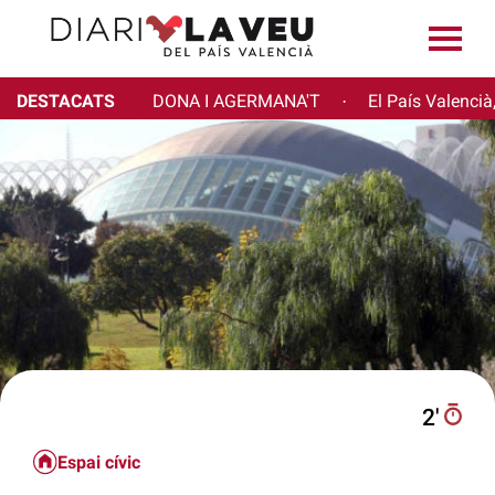
DESTACATS
DONA I AGERMANA'T
El País Valencià
·
2′
Espai cívic