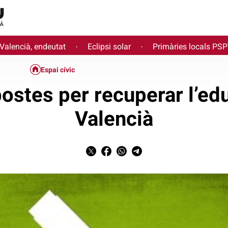
 Valencià, endeutat
Eclipsi solar
Primàries locals PS
·
·
Espai cívic
stes per recuperar l’edu
Valencià