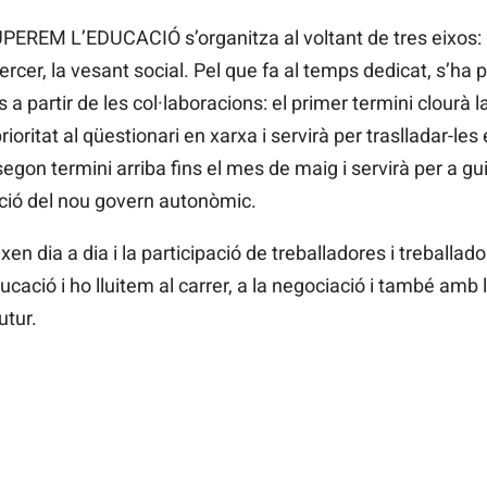
EREM L’EDUCACIÓ s’organitza al voltant de tres eixos: un
 tercer, la vesant social. Pel que fa al temps dedicat, s’h
s a partir de les col·laboracions: el primer termini clour
oritat al qüestionari en xarxa i servirà per traslladar-les 
segon termini arriba fins el mes de maig i servirà per a gui
ució del nou govern autonòmic.
xen dia a dia i la participació de treballadores i treballad
ació i ho lluitem al carrer, a la negociació i també amb
utur.