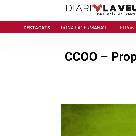
DESTACATS
DONA I AGERMANA'T
El País
·
CCOO – Propo