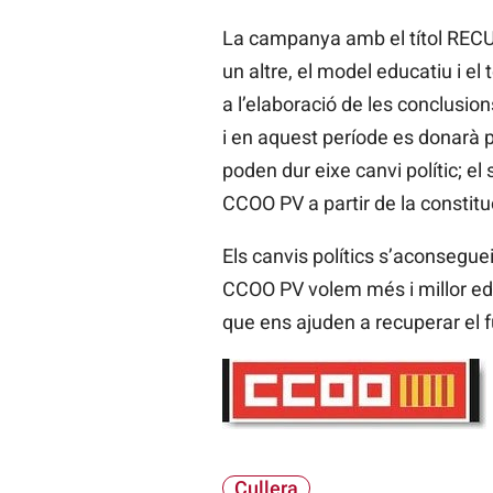
La campanya amb el títol RECUP
un altre, el model educatiu i el
a l’elaboració de les conclusion
i en aquest període es donarà pri
poden dur eixe canvi polític; el 
CCOO PV a partir de la constit
Els canvis polítics s’aconseguei
CCOO PV volem més i millor educ
que ens ajuden a recuperar el f
Cullera