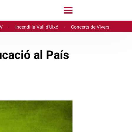
PV
Incendi la Vall d'Uixó
Concerts de Vivers
·
·
cació al País