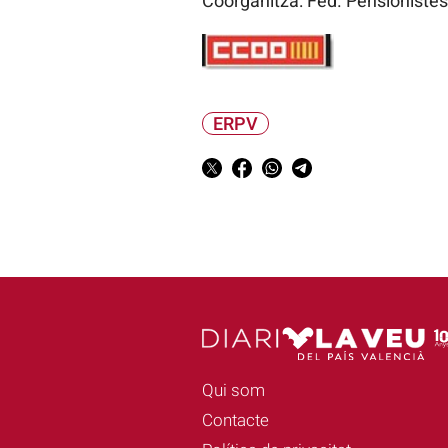
Coorganitza: Fed. Pensionistes
ERPV
Qui som
Contacte