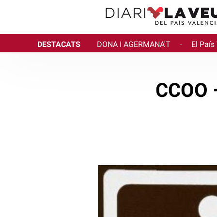
DESTACATS
DONA I AGERMANA'T
El País
·
CCOO –