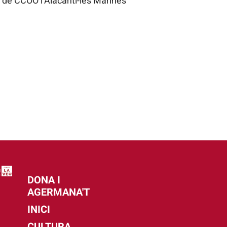
 de CCOO l’Alacantí-les Marines
DONA I
AGERMANA'T
INICI
CULTURA