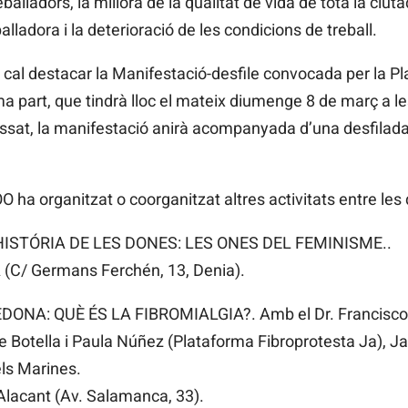
eballadors, la millora de la qualitat de vida de tota la ciut
lladora i la deterioració de les condicions de treball.
s cal destacar la Manifestació-desfile convocada per la P
a part, que tindrà lloc el mateix diumenge 8 de març a le
ssat, la manifestació anirà acompanyada d’una desfilada 
O ha organitzat o coorganitzat altres activitats entre les 
 HISTÓRIA DE LES DONES: LES ONES DEL FEMINISME..
(C/ Germans Ferchén, 13, Denia).
ONA: QUÈ ÉS LA FIBROMIALGIA?. Amb el Dr. Francisco Or
e Botella i Paula Núñez (Plataforma Fibroprotesta Ja), J
els Marines.
Alacant (Av. Salamanca, 33).