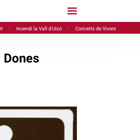
PV
Incendi la Vall d'Uixó
Concerts de Vivers
·
·
s Dones