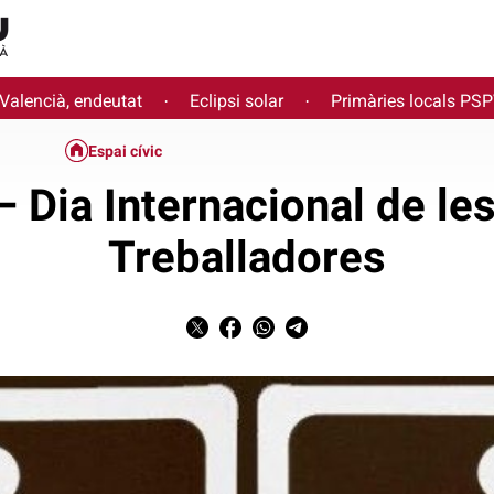
 Valencià, endeutat
Eclipsi solar
Primàries locals PS
·
·
Espai cívic
 Dia Internacional de le
Treballadores