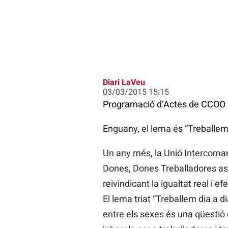
Diari LaVeu
03/03/2015 15:15
Programació d’Actes de CCOO l’
Enguany, el lema és “Treballem d
Un any més, la Unió Intercomar
Dones, Dones Treballadores assa
reivindicant la igualtat real i ef
El lema triat “Treballem dia a dia
entre els sexes és una qüestió q