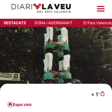
DESTACATS
DONA I AGERMANA'T
El País Valencià
·
< 1′
Espai cívic