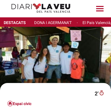
DESTACATS
DONA I AGERMANA'T
El País Valencià
·
2′
Espai cívic