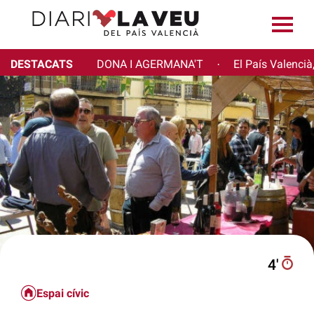
DESTACATS
DONA I AGERMANA'T
El País Valencià
·
4′
Espai cívic