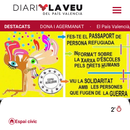
DESTACATS
DONA I AGERMANA'T
El País Valencià
·
2′
Espai cívic